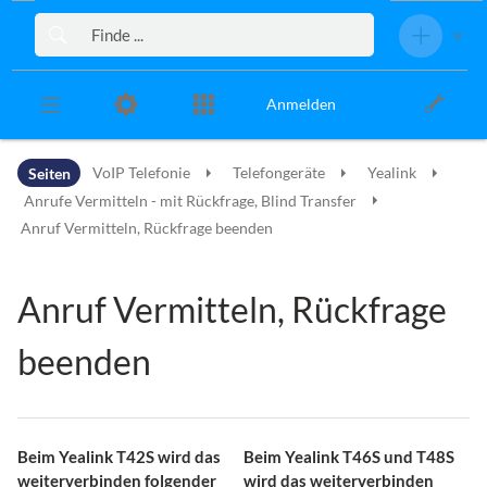
Zur Kopfleiste
Zur Hauptnavigation
Zu den Seitenwerkzeugen
Zum Arbeitsbereich
Anmelden
Seiten
VoIP Telefonie
Telefongeräte
Yealink
Anrufe Vermitteln - mit Rückfrage, Blind Transfer
Anruf Vermitteln, Rückfrage beenden
Anruf Vermitteln, Rückfrage
beenden
Beim Yealink T42S wird das
Beim Yealink T46S und T48S
weiterverbinden folgender
wird das weiterverbinden