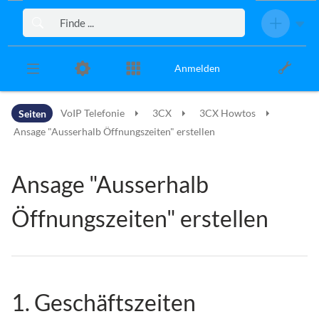
Zur Kopfleiste
Zur Hauptnavigation
Zu den Seitenwerkzeugen
Zum Arbeitsbereich
Anmelden
Seiten
VoIP Telefonie
3CX
3CX Howtos
Ansage "Ausserhalb Öffnungszeiten" erstellen
Ansage "Ausserhalb
Öffnungszeiten" erstellen
1. Geschäftszeiten