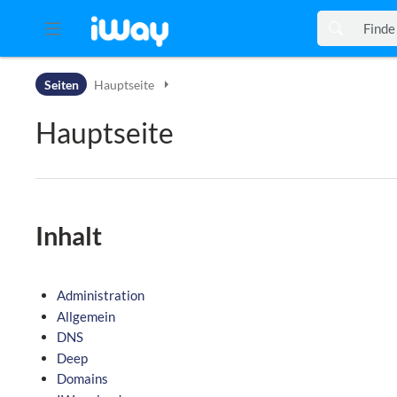
Zur Kopfleiste
Seiten
Hauptseite
Zur Hauptnavigation
Zu den Seitenwerkzeugen
Hauptseite
Zum Arbeitsbereich
Inhalt
Administration
Allgemein
DNS
Deep
Domains