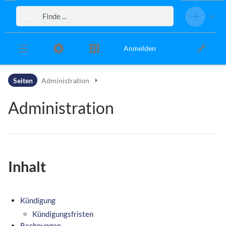
Zur Kopfleiste
Zur Hauptnavigation
Zu den Seitenwerkzeugen
Zum Arbeitsbereich
Anmelden
Seiten
Administration
Administration
Inhalt
Kündigung
Kündigungsfristen
Rechnungen