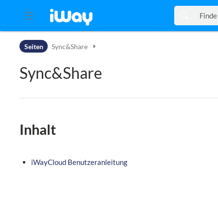
Zur Kopfleiste
Seiten
Sync&Share
Zur Hauptnavigation
Zu den Seitenwerkzeugen
Sync&Share
Zum Arbeitsbereich
Inhalt
iWayCloud Benutzeranleitung