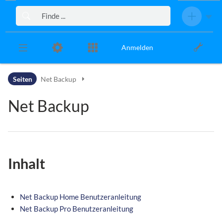
Zur Kopfleiste
Zur Hauptnavigation
Zu den Seitenwerkzeugen
Zum Arbeitsbereich
Anmelden
Seiten
Net Backup
Net Backup
Inhalt
Net Backup Home Benutzeranleitung
Net Backup Pro Benutzeranleitung