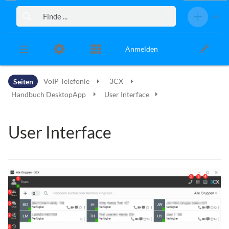
Zur Kopfleiste
Zur Hauptnavigation
Zu den Seitenwerkzeugen
Zum Arbeitsbereich
Anmelden
Seiten
VoIP Telefonie
3CX
Handbuch DesktopApp
User Interface
User Interface