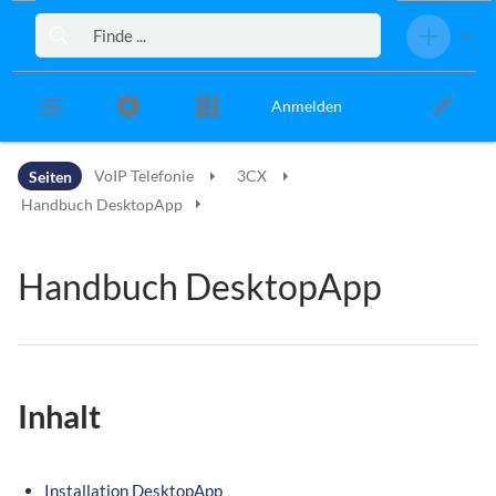
Zur Kopfleiste
Zur Hauptnavigation
Zu den Seitenwerkzeugen
Zum Arbeitsbereich
Anmelden
Seiten
VoIP Telefonie
3CX
Handbuch DesktopApp
Handbuch DesktopApp
Inhalt
Installation DesktopApp