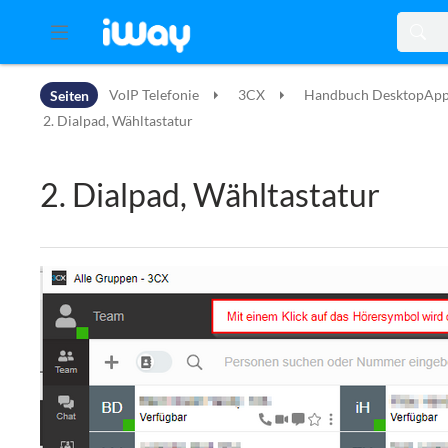
Zur Kopfleiste
Seiten
VoIP Telefonie
3CX
Handbuch DesktopAp
Zur Hauptnavigation
Zu den Seitenwerkzeugen
2. Dialpad, Wähltastatur
Zum Arbeitsbereich
2. Dialpad, Wähltastatur