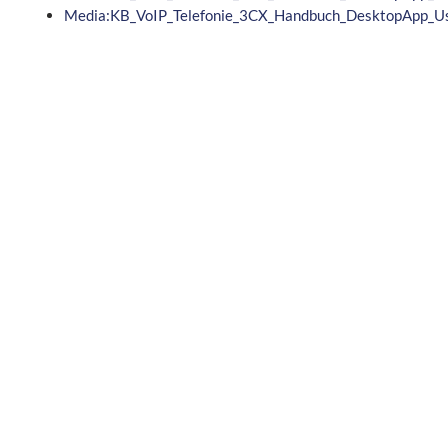
Media:KB_VoIP_Telefonie_3CX_Handbuch_DesktopApp_Use