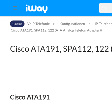
Zur Kopfleiste
Seiten
VoIP Telefonie
Konfigurationen
IP-Telefon
Zur Hauptnavigation
Zu den Seitenwerkzeugen
Cisco ATA191, SPA112, 122 (ATA Analog Telefon Adapter))
Zum Arbeitsbereich
Cisco ATA191, SPA112, 122 (
Cisco ATA191