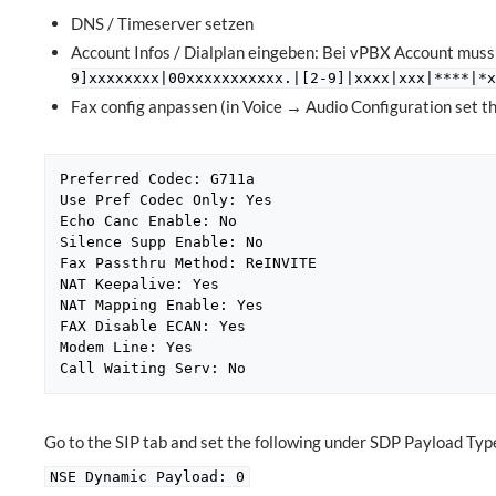
DNS / Timeserver setzen
Account Infos / Dialplan eingeben: Bei vPBX Account muss
9]xxxxxxxx|00xxxxxxxxxxx.|[2-9]|xxxx|xxx|****|*
Fax config anpassen (in Voice → Audio Configuration set th
Preferred Codec: G711a

Use Pref Codec Only: Yes

Echo Canc Enable: No

Silence Supp Enable: No

Fax Passthru Method: ReINVITE

NAT Keepalive: Yes

NAT Mapping Enable: Yes

FAX Disable ECAN: Yes

Modem Line: Yes

Call Waiting Serv: No
Go to the SIP tab and set the following under SDP Payload Typ
NSE Dynamic Payload: 0