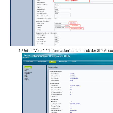
Unter "Voice" / "Information" schauen, ob der SIP-Accou