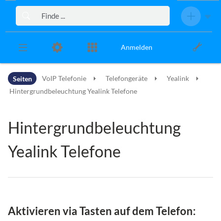
Zur Kopfleiste
Zur Hauptnavigation
Zu den Seitenwerkzeugen
Zum Arbeitsbereich
Anmelden
Seiten
VoIP Telefonie
Telefongeräte
Yealink
Hintergrundbeleuchtung Yealink Telefone
Hintergrundbeleuchtung
Yealink Telefone
Aktivieren via Tasten auf dem Telefon: