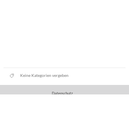
Keine Kategorien vergeben
Datenschutz
Nutzungsbedingungen
Haftungsausschluss
Impressum