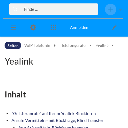
Zur Kopfleiste
Zur Hauptnavigation
Zu den Seitenwerkzeugen
Zum Arbeitsbereich
Anmelden
Seiten
VoIP Telefonie
Telefongeräte
Yealink
Yealink
Inhalt
"Geisteranrufe" auf Ihrem Yealink Blockieren
Anrufe Vermitteln - mit Rückfrage, Blind Transfer
Anruf Vermitteln, Rückfrage beenden