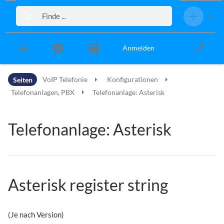
Zur Kopfleiste
Zur Hauptnavigation
Zu den Seitenwerkzeugen
Zum Arbeitsbereich
Anmelden
Seiten
VoIP Telefonie
Konfigurationen
Telefonanlagen, PBX
Telefonanlage: Asterisk
Telefonanlage: Asterisk
Asterisk register string
(Je nach Version)