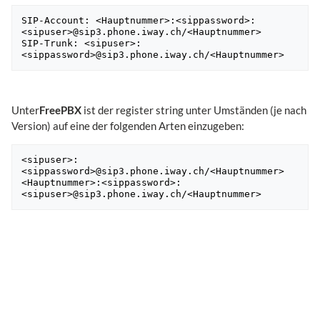
SIP-Account: <Hauptnummer>:<sippassword>:
<sipuser>@sip3.phone.iway.ch/<Hauptnummer>

SIP-Trunk: <sipuser>:
<sippassword>@sip3.phone.iway.ch/<Hauptnummer>
​Unter
FreePBX
ist der register string unter Umständen (je nach
Version) auf eine der folgenden Arten einzugeben:
<sipuser>:
<sippassword>@sip3.phone.iway.ch/<Hauptnummer> 

<Hauptnummer>:<sippassword>:
<sipuser>@sip3.phone.iway.ch/<Hauptnummer>