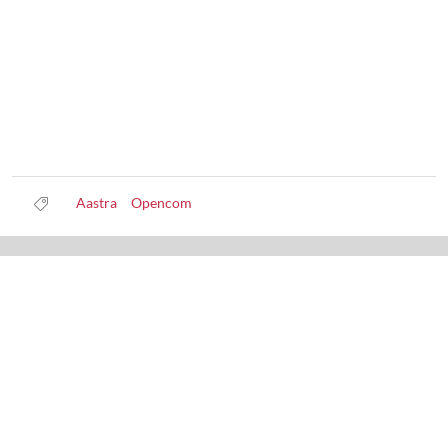
Aastra
Opencom
Datenschutz
Nutzungsbedingungen
Haftungsausschluss
Impressum
Über