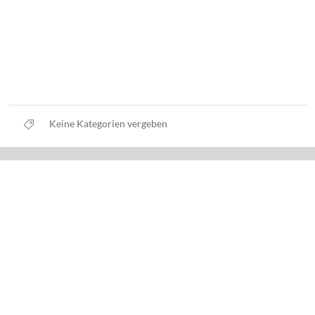
Keine Kategorien vergeben
Datenschutz
Nutzungsbedingungen
Haftungsausschluss
Impressum
Über