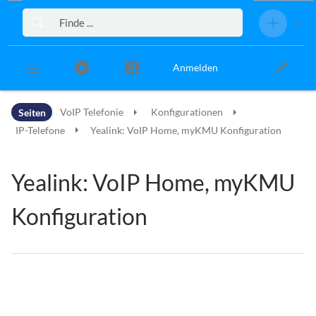
Zur Kopfleiste
Zur Hauptnavigation
Zu den Seitenwerkzeugen
Zum Arbeitsbereich
Anmelden
Seiten
VoIP Telefonie
Konfigurationen
IP-Telefone
Yealink: VoIP Home, myKMU Konfiguration
Yealink: VoIP Home, myKMU
Konfiguration