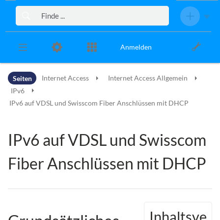
Zur Kopfleiste
Zur Hauptnavigation
Zu den Seitenwerkzeugen
Zum Arbeitsbereich
Anmelden
Seiten
Internet Access
Internet Access Allgemein
IPv6
IPv6 auf VDSL und Swisscom Fiber Anschlüssen mit DHCP
IPv6 auf VDSL und Swisscom
Fiber Anschlüssen mit DHCP
Inhaltsve