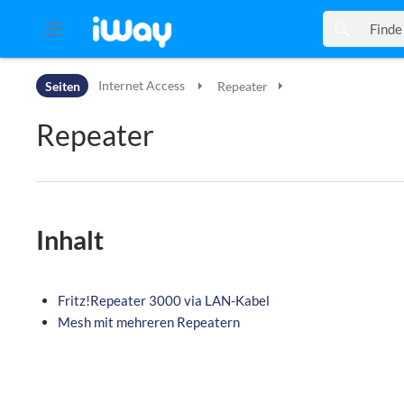
Zur Kopfleiste
Seiten
Internet Access
Repeater
Zur Hauptnavigation
Zu den Seitenwerkzeugen
Repeater
Zum Arbeitsbereich
Inhalt
Fritz!Repeater 3000 via LAN-Kabel
Mesh mit mehreren Repeatern