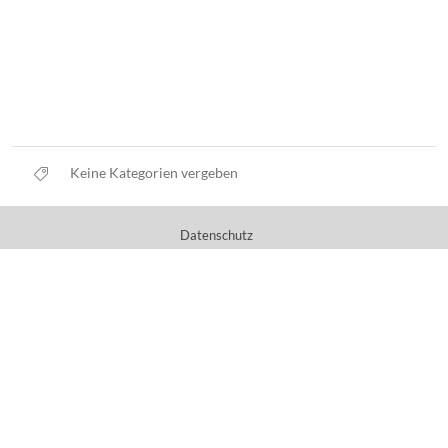
Keine Kategorien vergeben
Datenschutz
Nutzungsbedingungen
Haftungsausschluss
Impressum
Über