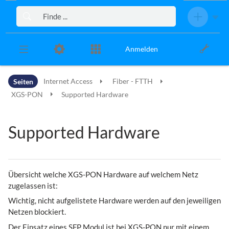
Zur Kopfleiste
Zur Hauptnavigation
Zu den Seitenwerkzeugen
Zum Arbeitsbereich
Anmelden
Seiten
Internet Access
Fiber - FTTH
XGS-PON
Supported Hardware
Supported Hardware
Übersicht welche XGS-PON Hardware auf welchem Netz
zugelassen ist:
Wichtig, nicht aufgelistete Hardware werden auf den jeweiligen
Netzen blockiert.
Der Einsatz eines SFP Modul ist bei XGS-PON nur mit einem