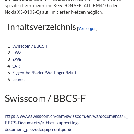
spezifisch zertifiziertem XGS-PON SFP (ALL-BM410 oder
Nokia XS-010S-Q) auf limitierten Netzen möglich.
Inhaltsverzeichnis
1
Swisscom / BBCS-F
2
EWZ
3
EWB
4
SAK
5
Siggenthal/Baden/Wettingen/Muri
6
Leunet
Swisscom / BBCS-F
https://www.swisscom.ch/dam/swisscom/en/ws/documents/E_
BBCS-Documents/e_bbcs_supporting-
document_provedequipment.pdf