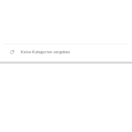
Keine Kategorien vergeben
Datenschutz
Nutzungsbedingungen
Haftungsausschluss
Impressum
Über