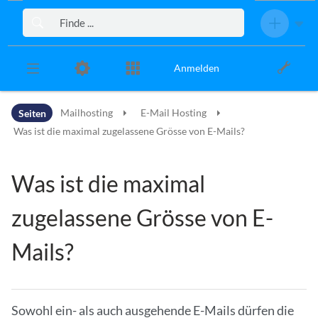
Zur Kopfleiste
Zur Hauptnavigation
Zu den Seitenwerkzeugen
Zum Arbeitsbereich
Anmelden
Seiten
Mailhosting
E-Mail Hosting
Was ist die maximal zugelassene Grösse von E-Mails?
Was ist die maximal
zugelassene Grösse von E-
Mails?
Sowohl ein- als auch ausgehende E-Mails dürfen die