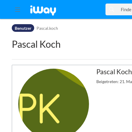
Zur Kopfleiste
Benutzer
Pascal.koch
Zur Hauptnavigation
Zu den Seitenwerkzeugen
Pascal Koch
Zum Arbeitsbereich
Pascal Koch
Beigetreten: 21. M