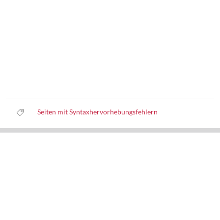
Seiten mit Syntaxhervorhebungsfehlern
Datenschutz
Nutzungsbedingungen
Haftungsausschluss
Impressum
Über