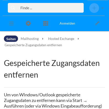
Zur Kopfleiste
Zur Hauptnavigation
Zu den Seitenwerkzeugen
Zum Arbeitsbereich
Anmelden
Seiten
Mailhosting
Hosted Exchange
Gespeicherte Zugangsdaten entfernen
Gespeicherte Zugangsdaten
entfernen
Um von WIndows/Outlook gespeicherte
Zugangsdaten zu entfernen kann via Start →
Ausführen (oder via Windows Eingabeaufforderung)