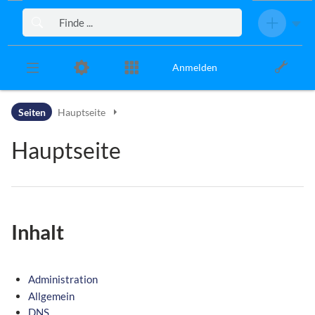
Zur Kopfleiste
Zur Hauptnavigation
Zu den Seitenwerkzeugen
Zum Arbeitsbereich
Anmelden
Seiten
Hauptseite
Hauptseite
Inhalt
Administration
Allgemein
DNS