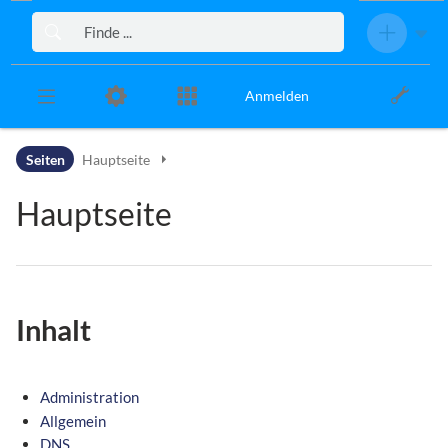
Zur Kopfleiste
Zur Hauptnavigation
Zu den Seitenwerkzeugen
Zum Arbeitsbereich
Anmelden
Seiten
Hauptseite
Hauptseite
Inhalt
Administration
Allgemein
DNS