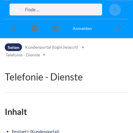
Zur Kopfleiste
Zur Hauptnavigation
Zu den Seitenwerkzeugen
Zum Arbeitsbereich
Anmelden
Seiten
Kundenportal (login.iway.ch)
Telefonie - Dienste
Telefonie - Dienste
Inhalt
Festnetz (Kundenportal)