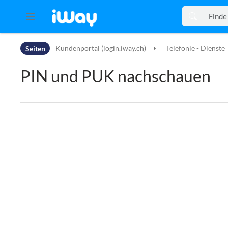
Zur Kopfleiste
Seiten
Kundenportal (login.iway.ch)
Telefonie - Dienste
Zur Hauptnavigation
Zu den Seitenwerkzeugen
PIN und PUK nachschauen
Zum Arbeitsbereich