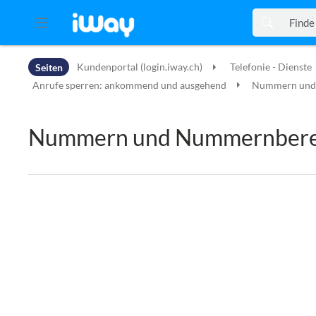
Zur Kopfleiste
Seiten
Kundenportal (login.iway.ch)
Telefonie - Dienste
Zur Hauptnavigation
Zu den Seitenwerkzeugen
Anrufe sperren: ankommend und ausgehend
Nummern und 
Zum Arbeitsbereich
Nummern und Nummernberei