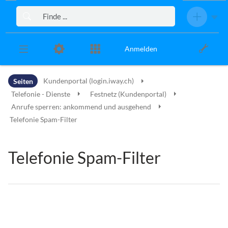
Zur Kopfleiste
Zur Hauptnavigation
Zu den Seitenwerkzeugen
Zum Arbeitsbereich
Anmelden
Seiten
Kundenportal (login.iway.ch)
Telefonie - Dienste
Festnetz (Kundenportal)
Anrufe sperren: ankommend und ausgehend
Telefonie Spam-Filter
Telefonie Spam-Filter