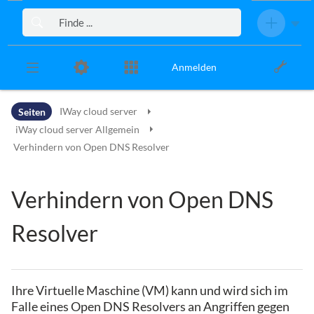
Zur Kopfleiste
Zur Hauptnavigation
Zu den Seitenwerkzeugen
Zum Arbeitsbereich
Anmelden
Seiten
IWay cloud server
iWay cloud server Allgemein
Verhindern von Open DNS Resolver
Verhindern von Open DNS
Resolver
Ihre Virtuelle Maschine (VM) kann und wird sich im
Falle eines Open DNS Resolvers an Angriffen gegen