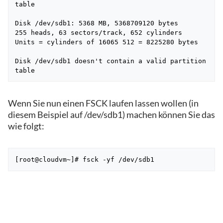
table

Disk /dev/sdb1: 5368 MB, 5368709120 bytes

255 heads, 63 sectors/track, 652 cylinders

Units = cylinders of 16065 512 = 8225280 bytes

Disk /dev/sdb1 doesn't contain a valid partition 
table
Wenn Sie nun einen FSCK laufen lassen wollen (in
diesem Beispiel auf /dev/sdb1) machen können Sie das
wie folgt:
[root@cloudvm~]# fsck -yf /dev/sdb1