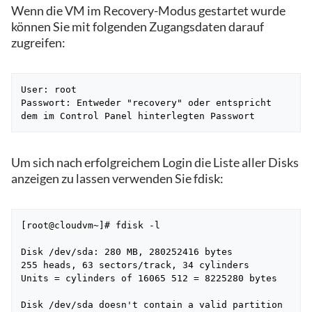
​Wenn die VM im Recovery-Modus gestartet wurde
können Sie mit folgenden Zugangsdaten darauf
zugreifen:
User: root

Passwort: Entweder "recovery" oder entspricht 
dem im Control Panel hinterlegten Passwort
Um sich nach erfolgreichem Login die Liste aller Disks
anzeigen zu lassen verwenden Sie fdisk:
[root@cloudvm~]# fdisk -l

Disk /dev/sda: 280 MB, 280252416 bytes

255 heads, 63 sectors/track, 34 cylinders

Units = cylinders of 16065 512 = 8225280 bytes

Disk /dev/sda doesn't contain a valid partition 