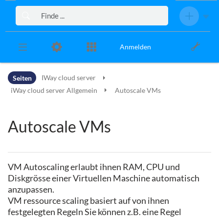
Zur Kopfleiste
Zur Hauptnavigation
Zu den Seitenwerkzeugen
Zum Arbeitsbereich
Anmelden
Seiten
IWay cloud server
iWay cloud server Allgemein
Autoscale VMs
Autoscale VMs
VM Autoscaling erlaubt ihnen RAM, CPU und
Diskgrösse einer Virtuellen Maschine automatisch
anzupassen.
VM ressource scaling basiert auf von ihnen
festgelegten Regeln Sie können z.B. eine Regel