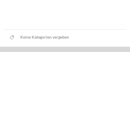
Keine Kategorien vergeben
Datenschutz
Nutzungsbedingungen
Haftungsausschluss
Impressum
Über