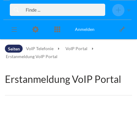
Zur Kopfleiste
Zur Hauptnavigation
Zu den Seitenwerkzeugen
Zum Arbeitsbereich
Anmelden
Seiten
VoIP Telefonie
VoIP Portal
Erstanmeldung VoIP Portal
Erstanmeldung VoIP Portal