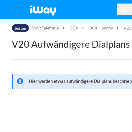
Zur Kopfleiste
Seiten
VoIP Telefonie
3CX
3CX Howtos
V20 
Zur Hauptnavigation
Zu den Seitenwerkzeugen
V20 Aufwändigere Dialplans
Zum Arbeitsbereich
Hier werden etwas aufwändigere Dialplans beschrieb