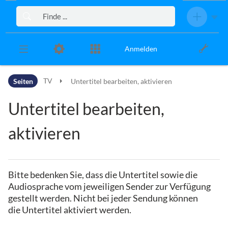
Zur Kopfleiste
Zur Hauptnavigation
Zu den Seitenwerkzeugen
Zum Arbeitsbereich
Anmelden
Seiten
TV
Untertitel bearbeiten, aktivieren
Untertitel bearbeiten,
aktivieren
Bitte bedenken Sie, dass die Untertitel sowie die
Audiosprache vom jeweiligen Sender zur Verfügung
gestellt werden. Nicht bei jeder Sendung können
die Untertitel aktiviert werden.