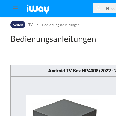
Zur Kopfleiste
Seiten
TV
Bedienungsanleitungen
Zur Hauptnavigation
Zu den Seitenwerkzeugen
Bedienungsanleitungen
Zum Arbeitsbereich
Android TV Box HP4008 (2022 - 