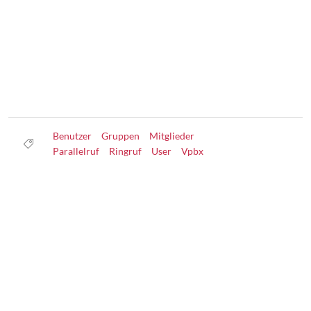
Benutzer
Gruppen
Mitglieder
Parallelruf
Ringruf
User
Vpbx
Datenschutz
Nutzungsbedingungen
Haftungsausschluss
Impressum
Über