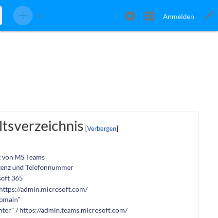
Anmelden
ltsverzeichnis
g von MS Teams
izenz und Telefonnummer
oft 365
 https://admin.microsoft.com/
omain"
ter" / https://admin.teams.microsoft.com/