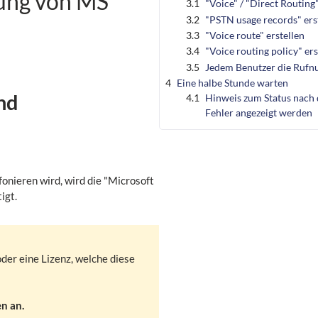
ung von MS
3.1
"Voice" / "Direct Routing
3.2
"PSTN usage records" ers
3.3
"Voice route" erstellen
3.4
"Voice routing policy" ers
3.5
Jedem Benutzer die Rufn
4
Eine halbe Stunde warten
nd
4.1
Hinweis zum Status nach 
Fehler angezeigt werden
fonieren wird, wird die "Microsoft
igt.
der eine Lizenz, welche diese
n an.