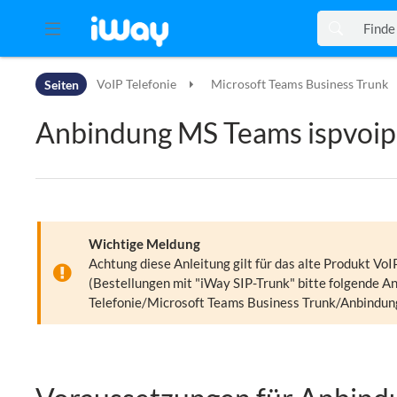
Zur Kopfleiste
Seiten
VoIP Telefonie
Microsoft Teams Business Trunk
Zur Hauptnavigation
Zu den Seitenwerkzeugen
Anbindung MS Teams ispvoip
Zum Arbeitsbereich
Wichtige Meldung
Achtung diese Anleitung gilt für das alte Produkt Vo
(Bestellungen mit "iWay SIP-Trunk" bitte folgende A
Telefonie/Microsoft Teams Business Trunk/Anbindun