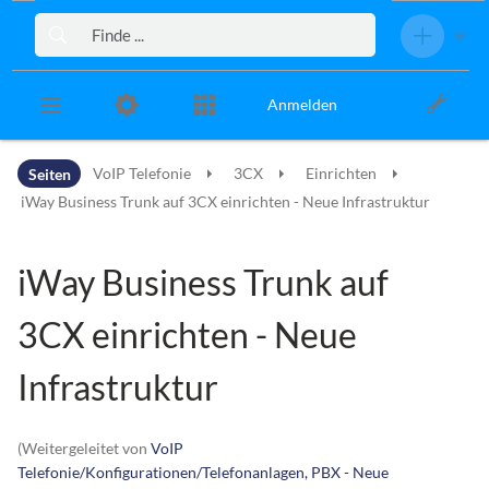
Zur Kopfleiste
Zur Hauptnavigation
Zu den Seitenwerkzeugen
Zum Arbeitsbereich
Anmelden
Seiten
VoIP Telefonie
3CX
Einrichten
iWay Business Trunk auf 3CX einrichten - Neue Infrastruktur
iWay Business Trunk auf
3CX einrichten - Neue
Infrastruktur
(Weitergeleitet von
VoIP
Telefonie/Konfigurationen/Telefonanlagen, PBX - Neue