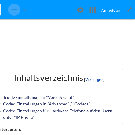
Anmelden
Inhaltsverzeichnis
1
Trunk-Einstellungen in "Voice & Chat"
2
Codec-Einstellungen in "Advanced" / "Codecs"
3
Codec-Einstellungen für Hardware-Telefone auf den Usern
unter "IP Phone"
terseiten: