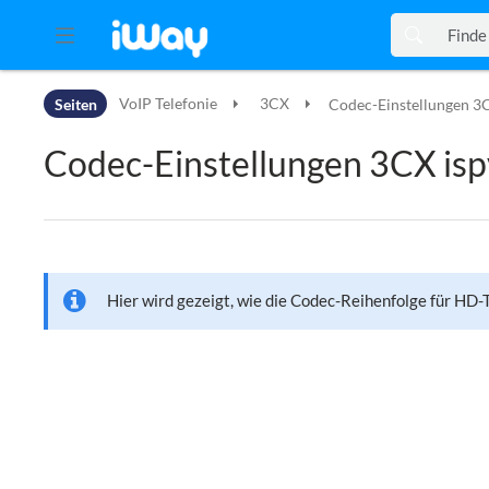
Zur Kopfleiste
Seiten
VoIP Telefonie
3CX
Codec-Einstellungen 3
Zur Hauptnavigation
Zu den Seitenwerkzeugen
Codec-Einstellungen 3CX isp
Zum Arbeitsbereich
Hier wird gezeigt, wie die Codec-Reihenfolge für HD-T