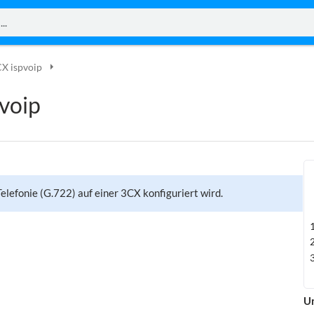
CX ispvoip
voip
elefonie (G.722) auf einer 3CX konfiguriert wird.
Un