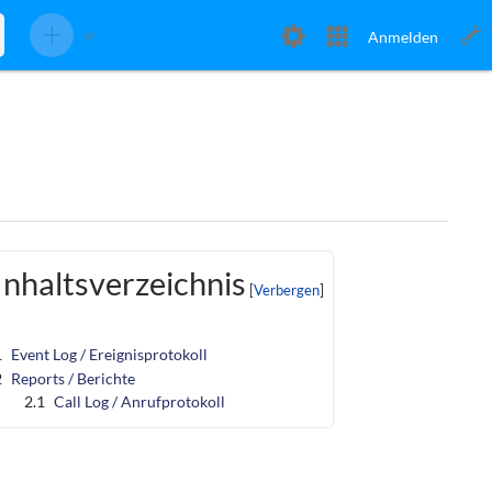
Anmelden
Inhaltsverzeichnis
1
Event Log / Ereignisprotokoll
2
Reports / Berichte
2.1
Call Log / Anrufprotokoll