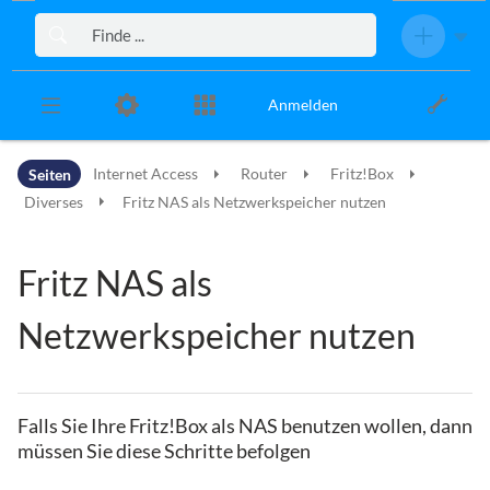
Zur Kopfleiste
Zur Hauptnavigation
Zu den Seitenwerkzeugen
Zum Arbeitsbereich
Anmelden
Seiten
Internet Access
Router
Fritz!Box
Diverses
Fritz NAS als Netzwerkspeicher nutzen
Fritz NAS als
Netzwerkspeicher nutzen
Falls Sie Ihre Fritz!Box als NAS benutzen wollen, dann
müssen Sie diese Schritte befolgen