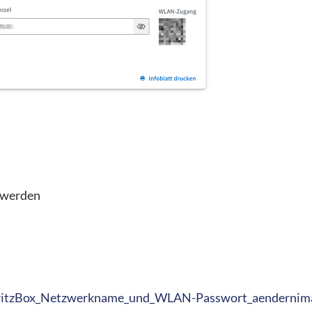
n werden
FritzBox_Netzwerkname_und_WLAN-Passwort_aendernim