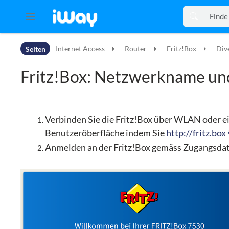
Zur Kopfleiste
Seiten
Internet Access
Router
Fritz!Box
Div
Zur Hauptnavigation
Zu den Seitenwerkzeugen
Fritz!Box: Netzwerkname u
Zum Arbeitsbereich
Verbinden Sie die Fritz!Box über WLAN oder e
Benutzeröberfläche indem Sie
http://fritz.box
Anmelden an der Fritz!Box gemäss Zugangsda