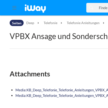
Zur Kopfleiste
Seiten
Deep
Telefonie
Telefonie Anleitungen
Zur Hauptnavigation
Zu den Seitenwerkzeugen
VPBX Ansage und Sondersch
Zum Arbeitsbereich
Attachments
Media:KB_Deep_Telefonie_Telefonie_Anleitungen_VPBX_A
Media:KB_Deep_Telefonie_Telefonie_Anleitungen_VPBX_A