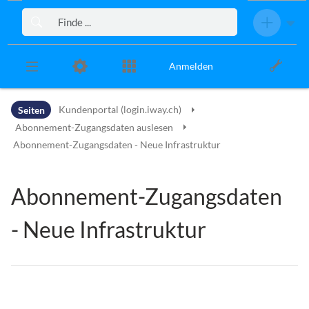
Zur Kopfleiste
Zur Hauptnavigation
Zu den Seitenwerkzeugen
Zum Arbeitsbereich
Anmelden
Seiten
Kundenportal (login.iway.ch)
Abonnement-Zugangsdaten auslesen
Abonnement-Zugangsdaten - Neue Infrastruktur
Abonnement-Zugangsdaten
- Neue Infrastruktur