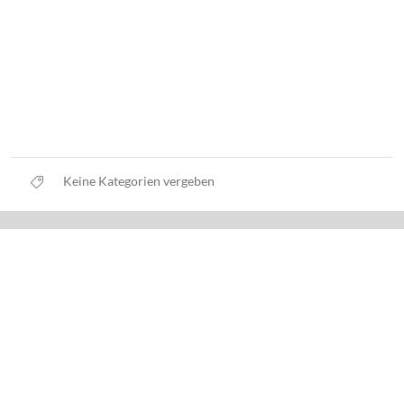
Keine Kategorien vergeben
Datenschutz
Nutzungsbedingungen
Haftungsausschluss
Impressum
Über