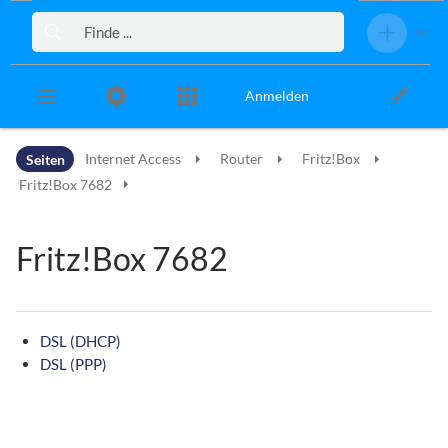
Zur Kopfleiste
Zur Hauptnavigation
Zu den Seitenwerkzeugen
Zum Arbeitsbereich
Anmelden
Seiten
Internet Access
Router
Fritz!Box
Fritz!Box 7682
Fritz!Box 7682
DSL (DHCP)
DSL (PPP)