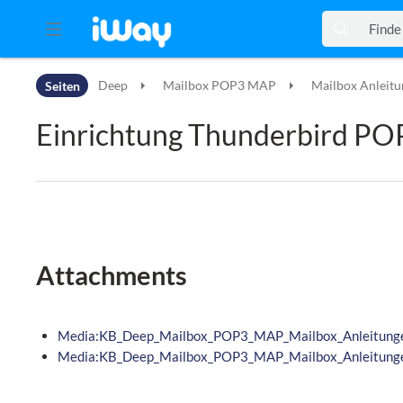
Zur Kopfleiste
Seiten
Deep
Mailbox POP3 MAP
Mailbox Anleit
Zur Hauptnavigation
Zu den Seitenwerkzeugen
Einrichtung Thunderbird PO
Zum Arbeitsbereich
Attachments
Media:KB_Deep_Mailbox_POP3_MAP_Mailbox_Anleitungen_
Media:KB_Deep_Mailbox_POP3_MAP_Mailbox_Anleitungen_