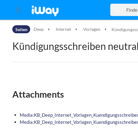
Zur Kopfleiste
Seiten
Deep
Internet
Vorlagen
Kündigungssch
Zur Hauptnavigation
Zu den Seitenwerkzeugen
Kündigungsschreiben neutral 
Zum Arbeitsbereich
Attachments
Media:KB_Deep_Internet_Vorlagen_Kuendigungsschreiben_n
Media:KB_Deep_Internet_Vorlagen_Kuendigungsschreiben_n