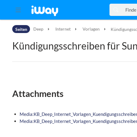
Zur Kopfleiste
Seiten
Deep
Internet
Vorlagen
Kündigungssch
Zur Hauptnavigation
Zu den Seitenwerkzeugen
Kündigungsschreiben für Sun
Zum Arbeitsbereich
Attachments
Media:KB_Deep_Internet_Vorlagen_Kuendigungsschreiben_
Media:KB_Deep_Internet_Vorlagen_Kuendigungsschreiben_