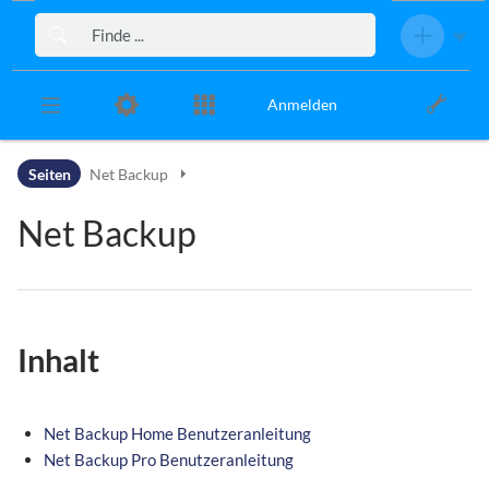
Zur Kopfleiste
Zur Hauptnavigation
Zu den Seitenwerkzeugen
Zum Arbeitsbereich
Anmelden
Seiten
Net Backup
Net Backup
Inhalt
Net Backup Home Benutzeranleitung
Net Backup Pro Benutzeranleitung