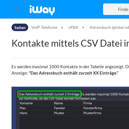
Zur Kopfleiste
Seiten
VoIP Telefonie
vPBX
Adressbuch (global od
Zur Hauptnavigation
Zu den Seitenwerkzeugen
Kontakte mittels CSV Datei 
Zum Arbeitsbereich
Es werden maximal 1000 Kontakte in der Tabelle angezeigt. Die
Anzeige:
"Das Adressbuch enthält zurzeit XX Einträge."